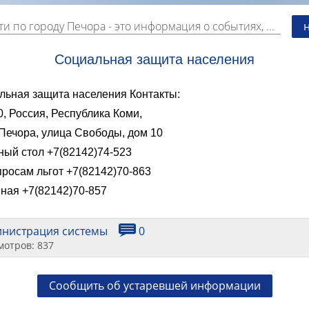
ти по городу Печора
- это информация о событиях, мероприятиях и торгово-коммерческой деятельности города. Страницу наполняют платные и бесплатные объявления, имеющие функцию "поднятия вверх списка".
Социальная защита населения
льная защита населения Контакты:
, Россия, Республика Коми,
Печора, улица Свободы, дом 10
ный стол +7(82142)74-523
росам льгот +7(82142)70-863
ная +7(82142)70-857
инистрация системы
0
мотров: 837
Сообщить об устаревшей информации