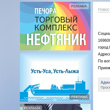
Новос
Социа
169600
город 
Адрес
По воп
Прием
Адм
Прос