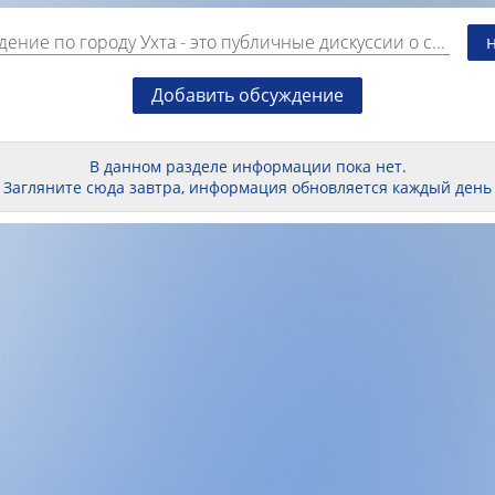
дение по городу Ухта
- это публичные дискуссии о событиях, мероприятиях и торгово-коммерческой деятельности города, с возможностью выразить свое отношение к происходящему, найти единомышленников и тем самым повлиять на ситуацию.
Добавить обсуждение
В данном разделе информации пока нет.
Загляните сюда завтра, информация обновляется каждый день