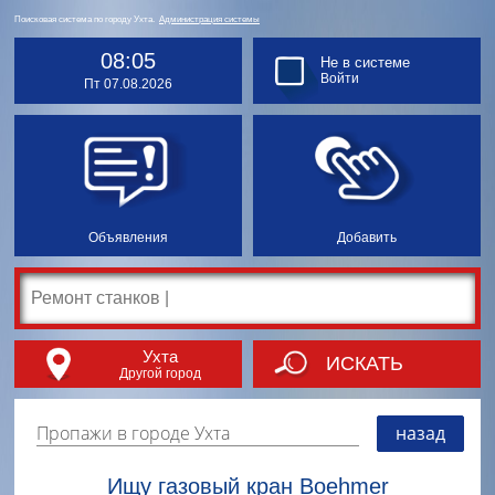
Поисковая система по городу Ухта.
Администрация системы
08:05
Не в системе
Войти
Пт 07.08.2026
Объявления
Добавить
Ухта
ИСКАТЬ
Другой город
Пропажи в городе Ухта
назад
Ищу газовый кран Boehmer