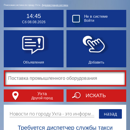
Поисковая система по городу Ухта.
Администрация системы
14:45
Не в системе
Войти
Сб 08.08.2026
Объявления
Добавить
Ухта
ИСКАТЬ
Другой город
Новости по городу Ухта
- это информация о событиях, мероприятиях и торгово-коммерческой деятельности города. Страницу наполняют платные и бесплатные объявления, имеющие функцию "поднятия вверх списка".
назад
Требуется диспетчер службы такси