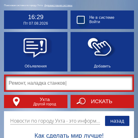
Поисковая система по городу Ухта.
Администрация системы
16:29
Не в системе
Войти
Пт 07.08.2026
Объявления
Добавить
Ухта
ИСКАТЬ
Другой город
Новости по городу Ухта
- это информация о событиях, мероприятиях и торгово-коммерческой деятельности города. Страницу наполняют платные и бесплатные объявления, имеющие функцию "поднятия вверх списка".
назад
Как сделать мир лучше!