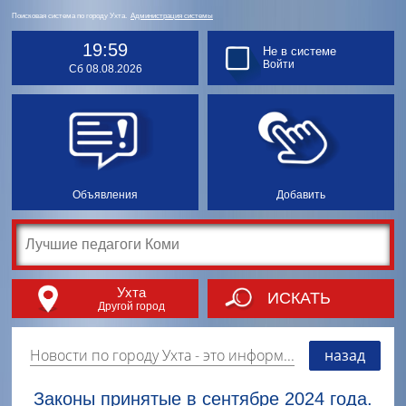
Поисковая система по городу Ухта.
Администрация системы
19:59
Не в системе
Войти
Сб 08.08.2026
Объявления
Добавить
Ухта
ИСКАТЬ
Другой город
Новости по городу Ухта
- это информация о событиях, мероприятиях и торгово-коммерческой деятельности города. Страницу наполняют платные и бесплатные объявления, имеющие функцию "поднятия вверх списка".
назад
Законы принятые в сентябре 2024 года.