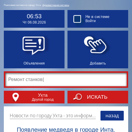
Поисковая система по городу Ухта.
Администрация системы
06:53
Не в системе
Войти
Чт 06.08.2026
Объявления
Добавить
Ухта
ИСКАТЬ
Другой город
Новости по городу Ухта
- это информация о событиях, мероприятиях и торгово-коммерческой деятельности города. Страницу наполняют платные и бесплатные объявления, имеющие функцию "поднятия вверх списка".
назад
Появление медведя в городе Инта.