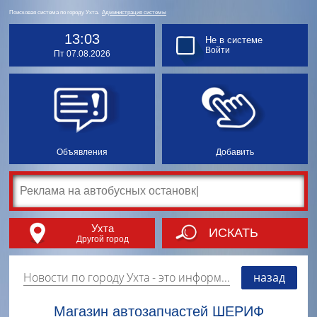
Поисковая система по городу Ухта.
Администрация системы
13:03
Не в системе
Войти
Пт 07.08.2026
Объявления
Добавить
Ухта
ИСКАТЬ
Другой город
Новости по городу Ухта
- это информация о событиях, мероприятиях и торгово-коммерческой деятельности города. Страницу наполняют платные и бесплатные объявления, имеющие функцию "поднятия вверх списка".
назад
Магазин автозапчастей ШЕРИФ