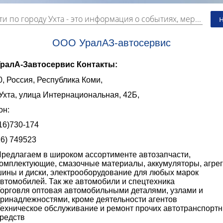
и по городу Ухта
- это информация о событиях, мероприятиях и торгово-коммерческой деятельности города. Страницу наполняют платные и бесплатные объявления, имеющие функцию "поднятия вверх списка".
ООО УралАЗ-автосервис
ралА-Завтосервис Контакты:
, Россия, Республика Коми,
Ухта, улица Интернациональная, 42Б,
он:
16)730-174
6) 749523
редлагаем в широком ассортименте автозапчасти,
омплектующие, смазочные материалы, аккумуляторы, агрег
ины и диски, электрооборудование для любых марок
втомобилей. Так же автомобили и спецтехника
орговля оптовая автомобильными деталями, узлами и
ринадлежностями, кроме деятельности агентов
ехническое обслуживание и ремонт прочих автотранспорт
редств