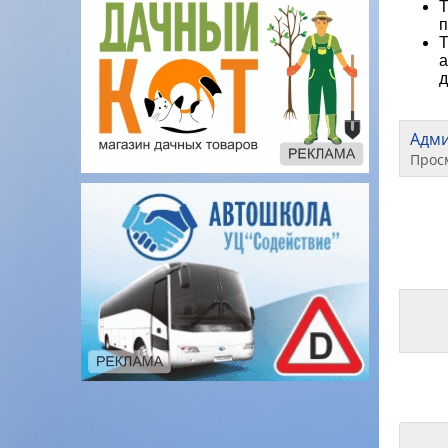
Т
Т
а
д
Адм
Прос