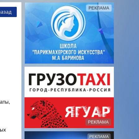
назад
аты,
ных