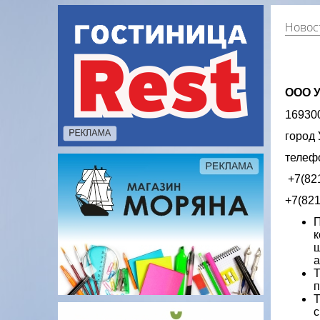
Новост
ООО У
169300
город 
телеф
+7(82
+7(821
П
к
ш
а
Т
п
Т
с