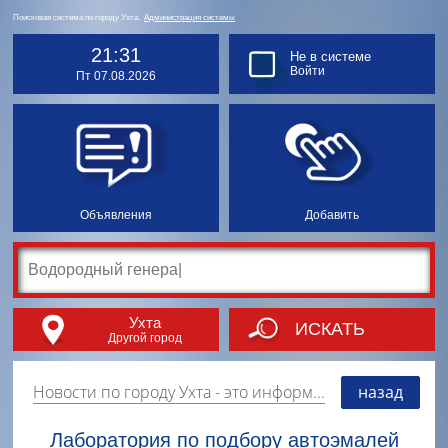
Поисковая система по городу Ухта.
Администрация системы
21:31
Не в системе
Войти
Пт 07.08.2026
Объявления
Добавить
Ухта
ИСКАТЬ
Другой город
Новости по городу Ухта
- это информация о событиях, мероприятиях и торгово-коммерческой деятельности города. Страницу наполняют платные и бесплатные объявления, имеющие функцию "поднятия вверх списка".
назад
Лаборатория по подбору автоэмалей