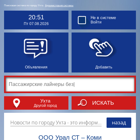
Поисковая система по городу Ухта.
Администрация системы
20:51
Не в системе
Войти
Пт 07.08.2026
Объявления
Добавить
Ухта
ИСКАТЬ
Другой город
Новости по городу Ухта
- это информация о событиях, мероприятиях и торгово-коммерческой деятельности города. Страницу наполняют платные и бесплатные объявления, имеющие функцию "поднятия вверх списка".
назад
ООО Урал СТ – Коми