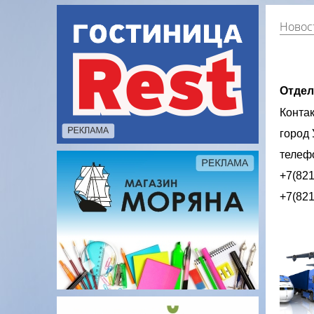
Новост
Отдел
Контак
город 
телеф
+7(82
+7(82