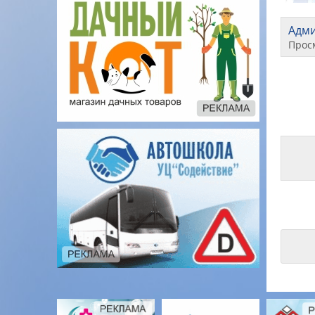
Адм
Прос