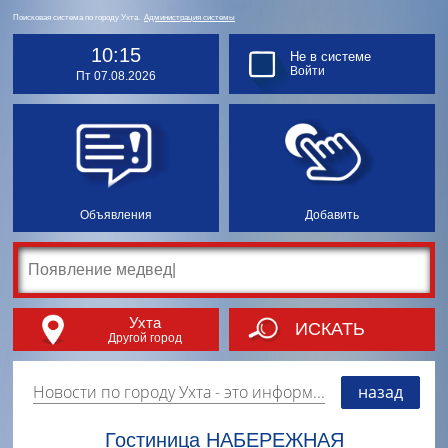
Поисковая система по городу Ухта.
Администрация системы
10:15
Не в системе
Войти
Пт 07.08.2026
Объявления
Добавить
Ухта
ИСКАТЬ
Другой город
Новости по городу Ухта
- это информация о событиях, мероприятиях и торгово-коммерческой деятельности города. Страницу наполняют платные и бесплатные объявления, имеющие функцию "поднятия вверх списка".
назад
Гостиница НАБЕРЕЖНАЯ