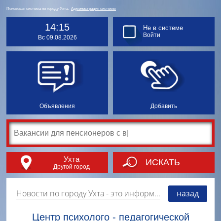
Поисковая система по городу Ухта.
Администрация системы
14:15
Не в системе
Войти
Вс 09.08.2026
Объявления
Добавить
Ухта
ИСКАТЬ
Другой город
Новости по городу Ухта
- это информация о событиях, мероприятиях и торгово-коммерческой деятельности города. Страницу наполняют платные и бесплатные объявления, имеющие функцию "поднятия вверх списка".
назад
Центр психолого - педагогической