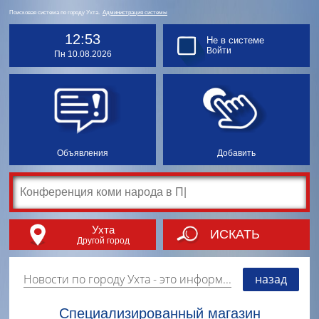
Поисковая система по городу Ухта.
Администрация системы
12:53
Не в системе
Войти
Пн 10.08.2026
Объявления
Добавить
Ухта
ИСКАТЬ
Другой город
Новости по городу Ухта
- это информация о событиях, мероприятиях и торгово-коммерческой деятельности города. Страницу наполняют платные и бесплатные объявления, имеющие функцию "поднятия вверх списка".
назад
Специализированный магазин