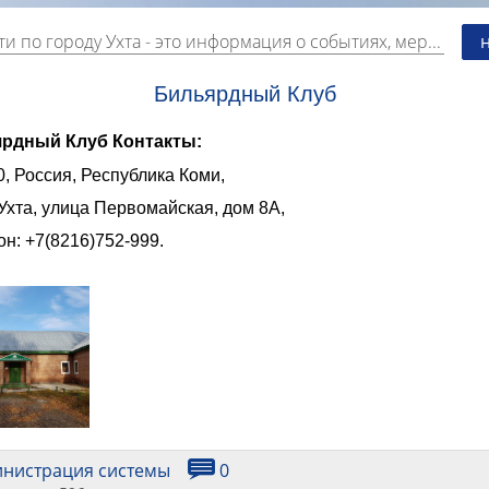
и по городу Ухта
- это информация о событиях, мероприятиях и торгово-коммерческой деятельности города. Страницу наполняют платные и бесплатные объявления, имеющие функцию "поднятия вверх списка".
Бильярдный Клуб
рдный Клуб Контакты:
, Россия, Республика Коми,
Ухта, улица Первомайская, дом 8А,
н: +7(8216)752-999.
инистрация системы
0