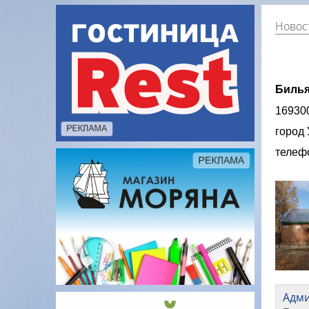
Новост
Билья
169300
город 
телефо
Адм