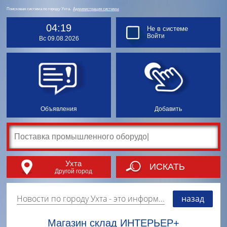
Поисковая система по городу Ухта.
Администрация системы
04:19
Не в системе
Войти
Вс 09.08.2026
Объявления
Добавить
Ухта
ИСКАТЬ
Другой город
Новости по городу Ухта
- это информация о событиях, мероприятиях и торгово-коммерческой деятельности города. Страницу наполняют платные и бесплатные объявления, имеющие функцию "поднятия вверх списка".
назад
Магазин склад ИНТЕРЬЕР+