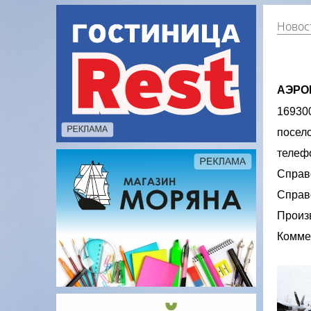
Новост
АЭРОП
169300
посело
телеф
Справ
Справ
Произ
Коммер