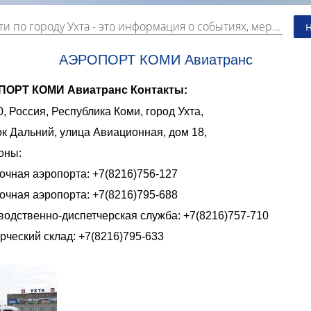
и по городу Ухта
- это информация о событиях, мероприятиях и торгово-коммерческой деятельности города. Страницу наполняют платные и бесплатные объявления, имеющие функцию "поднятия вверх списка".
АЭРОПОРТ КОМИ Авиатранс
ОРТ КОМИ Авиатранс Контакты:
, Россия, Республика Коми, город Ухта,
к Дальний, улица Авиационная, дом 18,
оны:
очная аэропорта: +7(8216)756-127
очная аэропорта: +7(8216)795-688
водственно-диспетчерская служба: +7(8216)757-710
ческий склад: +7(8216)795-633