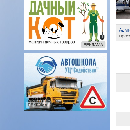
Адм
Прос