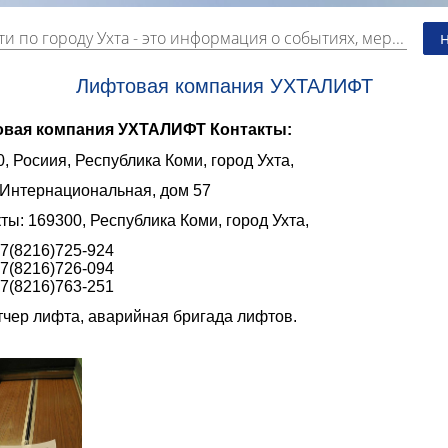
и по городу Ухта
- это информация о событиях, мероприятиях и торгово-коммерческой деятельности города. Страницу наполняют платные и бесплатные объявления, имеющие функцию "поднятия вверх списка".
Лифтовая компания УХТАЛИФТ
вая компания УХТАЛИФТ Контакты:
, Росиия, Республика Коми, город Ухта,
 Интернациональная, дом 57
ты: 169300, Республика Коми, город Ухта,
7(8216)725-924
7(8216)726-094
7(8216)763-251
тчер лифта, аварийная бригада лифтов.