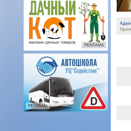
Адм
Прос