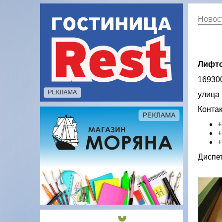
Новост
Лифто
169300
улица
Контак
+
+
+
Диспе