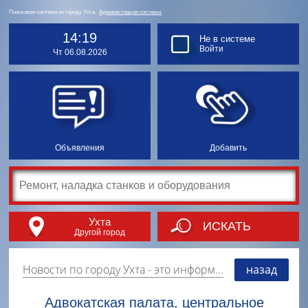
Поисковая система по городу Ухта.
Администрация системы
14:19
Не в системе
Войти
Чт 06.08.2026
Объявления
Добавить
Ухта
ИСКАТЬ
Другой город
Новости по городу Ухта
- это информация о событиях, мероприятиях и торгово-коммерческой деятельности города. Страницу наполняют платные и бесплатные объявления, имеющие функцию "поднятия вверх списка".
назад
Адвокатская палата, центральное