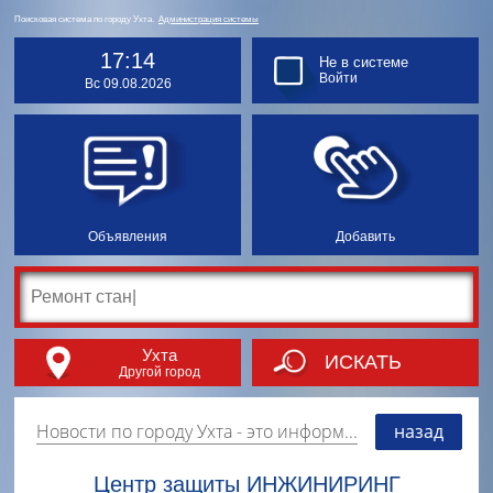
Поисковая система по городу Ухта.
Администрация системы
17:14
Не в системе
Войти
Вс 09.08.2026
Объявления
Добавить
Ухта
ИСКАТЬ
Другой город
Новости по городу Ухта
- это информация о событиях, мероприятиях и торгово-коммерческой деятельности города. Страницу наполняют платные и бесплатные объявления, имеющие функцию "поднятия вверх списка".
назад
Центр защиты ИНЖИНИРИНГ