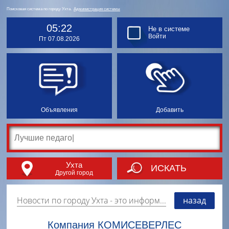
Поисковая система по городу Ухта.
Администрация системы
05:22
Не в системе
Войти
Пт 07.08.2026
Объявления
Добавить
Ухта
ИСКАТЬ
Другой город
Новости по городу Ухта
- это информация о событиях, мероприятиях и торгово-коммерческой деятельности города. Страницу наполняют платные и бесплатные объявления, имеющие функцию "поднятия вверх списка".
назад
Компания КОМИСЕВЕРЛЕС