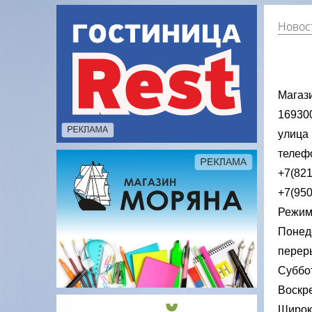
Новост
Магаз
169300
улица
телеф
+7(821
+7(950
Режим
Понеде
переры
Суббот
Воскре
Широки