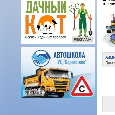
телев
Адм
Прос