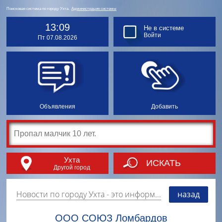
Поисковая система по городу Ухта.
Администрация системы
13:09
Не в системе
Войти
Пт 07.08.2026
Объявления
Добавить
Ухта
ИСКАТЬ
Другой город
Новости по городу Ухта
- это информация о событиях, мероприятиях и торгово-коммерческой деятельности города. Страницу наполняют платные и бесплатные объявления, имеющие функцию "поднятия вверх списка".
назад
ООО СОЮЗ Ломбардов