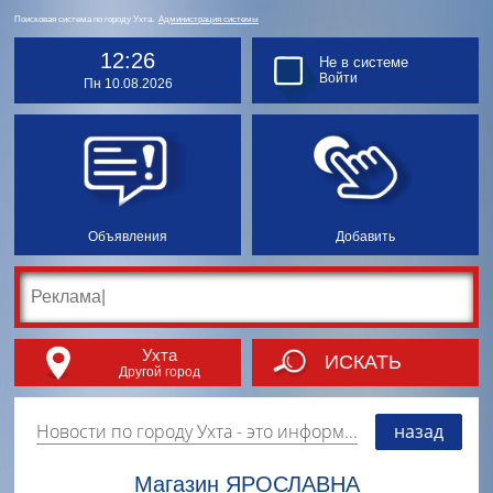
Поисковая система по городу Ухта.
Администрация системы
12:26
Не в системе
Войти
Пн 10.08.2026
Объявления
Добавить
Ухта
ИСКАТЬ
Другой город
Новости по городу Ухта
- это информация о событиях, мероприятиях и торгово-коммерческой деятельности города. Страницу наполняют платные и бесплатные объявления, имеющие функцию "поднятия вверх списка".
назад
Магазин ЯРОСЛАВНА