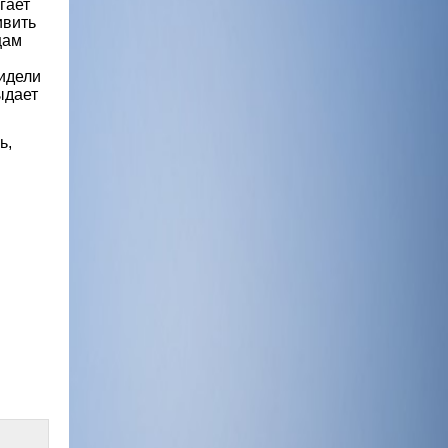
гает
ивить
щам
видели
ыдает
ь,