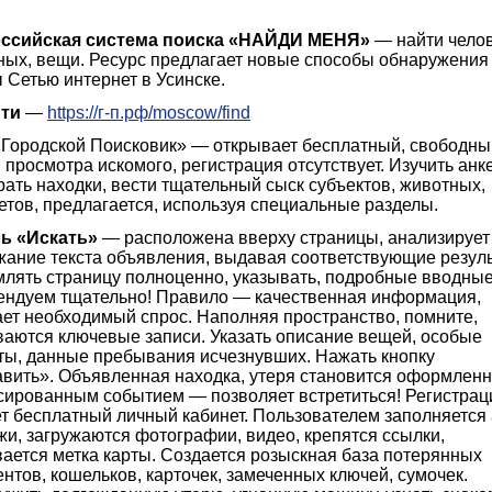
ссийская система поиска «НАЙДИ МЕНЯ»
— найти челов
ных, вещи. Ресурс предлагает новые способы обнаружения
 Сетью интернет в Усинске.
ти
—
https://г-п.рф/moscow/find
«Городской Поисковик» — открывает бесплатный, свободны
 просмотра искомого, регистрация отсутствует. Изучить анк
ать находки, вести тщательный сыск субъектов, животных,
етов, предлагается, используя специальные разделы.
ь «Искать»
— расположена вверху страницы, анализирует
жание текста объявления, выдавая соответствующие резуль
лять страницу полноценно, указывать, подробные вводны
ендуем тщательно! Правило — качественная информация,
ает необходимый спрос. Наполняя пространство, помните,
ваются ключевые записи. Указать описание вещей, особые
ты, данные пребывания исчезнувших. Нажать кнопку
авить». Объявленная находка, утеря становится оформлен
сированным событием — позволяет встретиться! Регистрац
т бесплатный личный кабинет. Пользователем заполняется 
и, загружаются фотографии, видео, крепятся ссылки,
ается метка карты. Создается розыскная база потерянных
нтов, кошельков, карточек, замеченных ключей, сумочек.