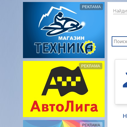
Найди
Н