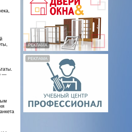
ека,
й
еты,
таты.
е —
ным
ия
анкета