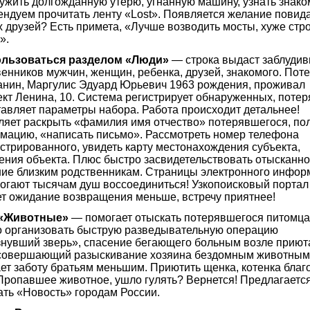
ужить долгожданную утерю, угнанную машину, узнать знак
ендуем прочитать ленту «Lost». Появляется желание повид
 друзей? Есть примета, «Лучше возводить мосты, хуже стр
!».
льзоваться разделом «Люди»
— строка выдаст заблуди
енников мужчин, женщин, ребенка, друзей, знакомого. Пот
анин, Маргулис Эдуард Юрьевич 1963 рождения, проживал
кт Ленина, 10. Система регистрирует обнаруженных, потер
тавляет параметры набора. Работа происходит детальнее!
ляет раскрыть «фамилия имя отчество» потерявшегося, по
мацию, «написать письмо». Рассмотреть номер телефона
стрированного, увидеть карту местонахождения субъекта,
ения объекта. Плюс быстро засвидетельствовать отысканн
ние близким родственникам. Страницы электронного инфор
огают тысячам душ воссоединиться! Узкопоисковый портал
ет ожидание возвращения меньше, встречу приятнее!
 «Животные»
— помогает отыскать потерявшегося питомца
о организовать быструю разведывательную операцию
знувший зверь», спасение бегающего больным возле приюта
 совершающий разыскивание хозяина бездомным животным
ет заботу братьям меньшим. Приютить щенка, котенка благ
 Пропавшее животное, ушло гулять? Вернется! Предлагаетс
ать «Новость» городам России.