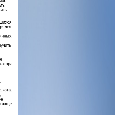
омое —
ать
оить
вшихся
ерялся
янных,
лучить
ое
матора
,
 кота.
,
ое
я чаще