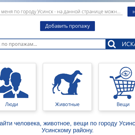
 меня по городу Усинск
- на данной странице можно сообщить о пропаже и найти потерянное. Разыскать человека, отыскать питомца и обнаружить пропавшие вещи.
Добавить пропажу
ИСК
Люди
Животные
Вещи
айти человека, животное, вещи по городу Усинс
Усинскому району.