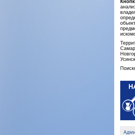
Кнопк
анализ
владел
опред
объект
предм
искомо
Террит
Самара
Новгор
Усинск
Поиск
Адм