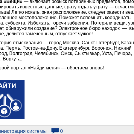
а «Вещи»
— включает розыск потерянных предметов, помо
ировать известные данные, сразу отдать утрату — осчастл
ьца! Легко искать, зная расположение, следует завести ве
еленное местоположение. Поможет вспомнить координаты
а, субъекта. Избежать, горечи забвения. Потеряли вещи, у
ет, обнаружили создание? Электронное бюро находок — в
е, делится замеченным, отпускает чужое!
ория отыскивания — город Москва, Санкт-Петербург, Казан
, Пермь, Ростов-на-Дону, Екатеринбург, Воронеж, Нижний
од, Волгоград, Челябинск, Омск, Сыктывкар, Ухта, Печора,
, Воркута.
овой портал «Найди меня» — обретаем вновь!
инистрация системы
0