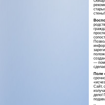
Обнар
реком
старых
стены
Воспо
родств
гражд
проспе
сопос
Позво
инфор
зареги
полож
созда
— пом
сдела
Поле
срочн
«исче
Сайт,
излуча
дело!
подав