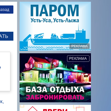
назад
АТЬ
к,