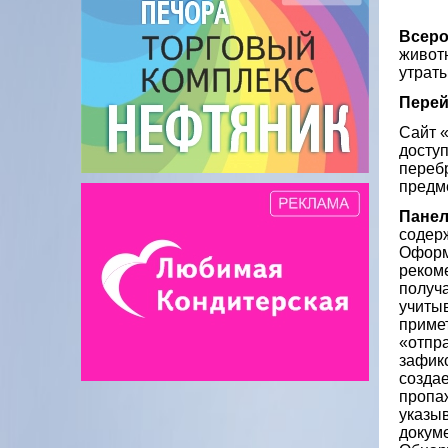
Всеро
живот
утраты
Перей
Сайт 
доступ
перебр
предм
Панел
содер
Оформ
реком
получ
учиты
приме
«отпр
зафик
создае
пропаж
указыв
докуме