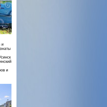
 и
понаты
Усинск
инский
ров и