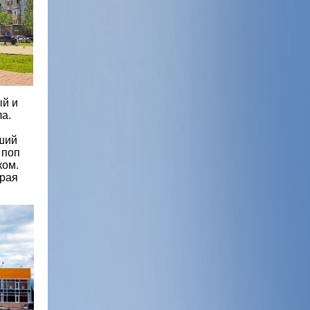
й и
а.
йший
 поп
ком.
орая