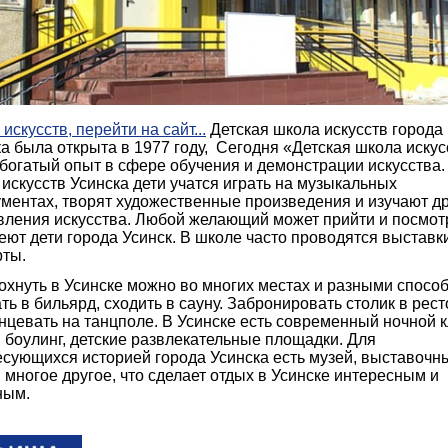
искусств, перейти на сайт...
Детская школа искусств города
а была открыта в 1977 году, Сегодня «Детская школа иску
богатый опыт в сфере обучения и демонстрации искусства.
искусств Усинска дети учатся играть на музыкальных
ументах, творят художественные произведения и изучают д
вления искусства. Любой желающий может прийти и посмотр
еют дети города Усинск. В школе часто проводятся выставк
рты.
нуть в Усинске можно во многих местах и разными спосо
ть в бильярд, сходить в сауну. Забронировать столик в рес
нцевать на танцполе. В Усинске есть современный ночной к
 боулинг, детские развлекательные площадки. Для
есующихся историей города Усинска есть музей, выставочн
 многое другое, что сделает отдых в Усинске интересным и
ным.