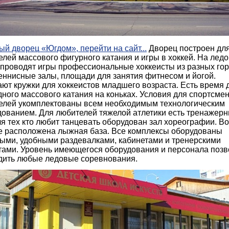
й дворец «Югдом», перейти на сайт...
Дворец построен дл
лей массового фигурного катания и игры в хоккей. На лед
 проводят игры профессиональные хоккеисты из разных гор
еннисные залы, площади для занятия фитнесом и йогой.
ют кружки для хоккеистов младшего возраста. Есть время 
ного массового катания на коньках. Условия для спортсмен
елей укомплектованы всем необходимым технологическим
дованием. Для любителей тяжелой атлетики есть тренажер
ля тех кто любит танцевать оборудован зал хореографии. Во
е расположена лыжная база. Все комплексы оборудованы
ыми, удобными раздевалками, кабинетами и тренерскими
тами. Уровень имеющегося оборудования и персонала позв
дить любые ледовые соревнования.