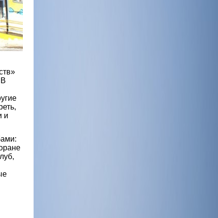
сств»
 В
ругие
еть,
и и
бами:
торане
луб,
ые