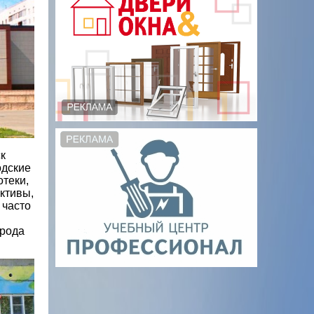
к
одские
отеки,
ктивы,
 часто
орода