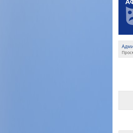
Адм
Прос