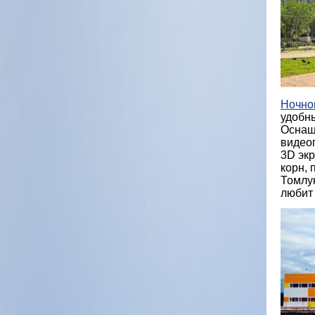
Ночной
удобны
Оснащ
видео
3D экр
корн, 
Томлун
любит 