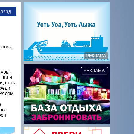
назад
ловек.
туры.
ыши и
и, есть
среди
 Рядом
а
ого
оен