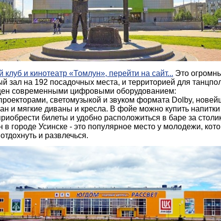
 клуб и кинотеатр «Томлун», перейти на сайт...
Это огромны
й зал на 192 посадочных места, и территорией для танцпол
ен современными цифровыми оборудованием:
проекторами, светомузыкой и звуком формата Dolby, нове
ан и мягкие диваны и кресла. В фойе можно купить напитки
приобрести билеты и удобно расположиться в баре за столи
 в городе Усинске - это популярное место у молодежи, кот
отдохнуть и развлечься.