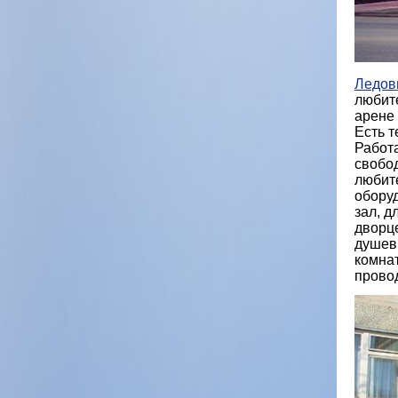
Ледовы
любите
арене
Есть т
Работа
свобод
любит
обору
зал, д
дворц
душев
комна
прово