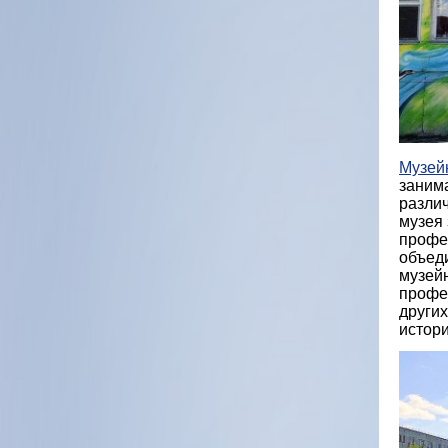
Музейн
заним
различ
музея 
профе
объеди
музей
профе
других
истори