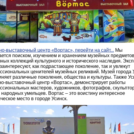
о-выставочный центр «Вортас», перейти на сайт...
Мы
ается поиском, изучением и хранением музейных предметов
ных коллекций культурного и исторического наследия. Экс
заинтересуют, как подрастающее поколение, так и увлекут
ссиональных ценителей музейных реликвий. Музей города 
няет различные поколения, общества и культуры. Также Ус
но-выставочный центр «Вортас», демонстрирует работы
ссиональных мастеров, художников, фотографов, скульпто
 народных умельцев. Вортас – это воистину интересное
ческое место в городе Усинск.