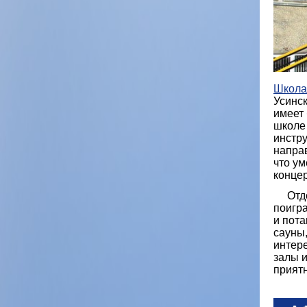
Школа 
Усинск
имеет 
школе 
инстр
напра
что ум
конце
Отдох
поигра
и пота
сауны,
интер
залы и
прият