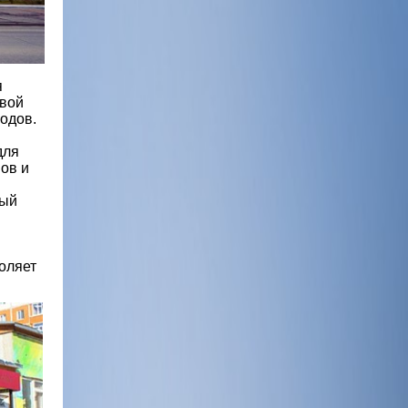
я
овой
одов.
для
ов и
ный
оляет