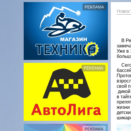
Новос
В Рес
замеч
Уже в 
больш
Сегод
бассе
Прото
взросл
свой п
дикой 
в тай
препя
жизни
детски
шикар