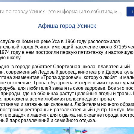
ти по городу Усинск
- это информация о событиях, мероприятиях и торгово-коммерческой деятельности города. Страницу наполняют платные и бесплатные объявления, имеющие функцию "поднятия вверх списка".
Афиша город Усинск
публике Коми на реке Уса в 1966 году расположился
ательный город Усинск, имеющий население около 37155 че
1974 году в нем построили первую пятиэтажку и настоящую
ую школу.
ня в городе работает Спортивная школа, плавательный
йн, современный Ледовый дворец, кинотеатр и Дворец куль
птана знаменитая «Тропа здоровья», которую любят и мал
ое поколение. Тропа обустроена интересными скульптурам
рорубь, для любителей закалять свое здоровье. Все это по
природы, где на обочинах растут целебные ягоды и травы.
ге, проложена всеми любимая велосипедная тропа с
тствиями и затяжными склонами. Любителям ночного образ
 построили рестораны и развлекательный центр Томлун. Мн
х площадок и лавочек для отдыха, на окраине города постр
ный парк развлечений и семейного отдыха.