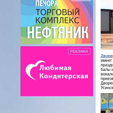
Дворец
имеет
праздн
балы 
вокали
приез
Дворе
Усинск