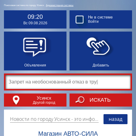
Поисковая система по городу Усинск.
Администрация системы
09:20
Не в системе
Войти
Вс 09.08.2026
Объявления
Добавить
Усинск
ИСКАТЬ
Другой город
Новости по городу Усинск
- это информация о событиях, мероприятиях и торгово-коммерческой деятельности города. Страницу наполняют платные и бесплатные объявления, имеющие функцию "поднятия вверх списка".
назад
Магазин АВТО-СИЛА