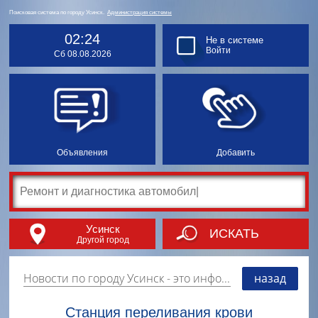
Поисковая система по городу Усинск.
Администрация системы
02:24
Не в системе
Войти
Сб 08.08.2026
Объявления
Добавить
Усинск
ИСКАТЬ
Другой город
Новости по городу Усинск
- это информация о событиях, мероприятиях и торгово-коммерческой деятельности города. Страницу наполняют платные и бесплатные объявления, имеющие функцию "поднятия вверх списка".
назад
Станция переливания крови