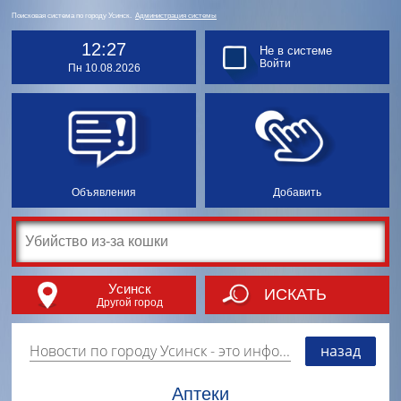
Поисковая система по городу Усинск.
Администрация системы
12:27
Не в системе
Войти
Пн 10.08.2026
Объявления
Добавить
Усинск
ИСКАТЬ
Другой город
Новости по городу Усинск
- это информация о событиях, мероприятиях и торгово-коммерческой деятельности города. Страницу наполняют платные и бесплатные объявления, имеющие функцию "поднятия вверх списка".
назад
Аптеки