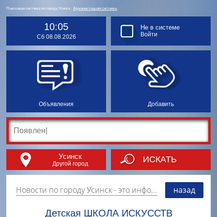
Поисковая система по городу Усинск.
Администрация системы
10:05
Не в системе
Войти
Сб 08.08.2026
Объявления
Добавить
Усинск
ИСКАТЬ
Другой город
Новости по городу Усинск
- это информация о событиях, мероприятиях и торгово-коммерческой деятельности города. Страницу наполняют платные и бесплатные объявления, имеющие функцию "поднятия вверх списка".
назад
Детская ШКОЛА ИСКУССТВ