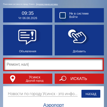
Поисковая система по городу Усинск.
Администрация системы
09:35
Не в системе
Войти
Чт 06.08.2026
Объявления
Добавить
Усинск
ИСКАТЬ
Другой город
Новости по городу Усинск
- это информация о событиях, мероприятиях и торгово-коммерческой деятельности города. Страницу наполняют платные и бесплатные объявления, имеющие функцию "поднятия вверх списка".
назад
Аэропорт