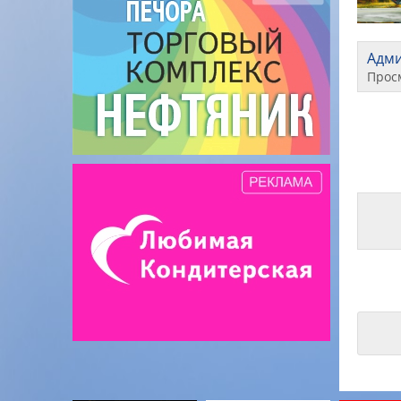
Адм
Прос