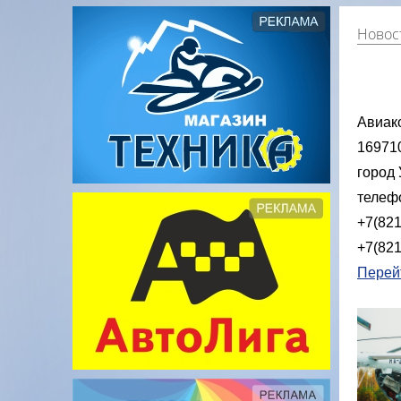
Новос
Авиак
169710
город 
телеф
+7(82
+7(82
Перей