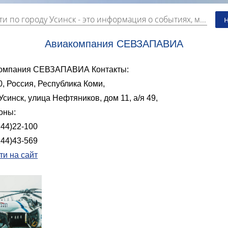
ти по городу Усинск
- это информация о событиях, мероприятиях и торгово-коммерческой деятельности города. Страницу наполняют платные и бесплатные объявления, имеющие функцию "поднятия вверх списка".
Авиакомпания СЕВЗАПАВИА
омпания СЕВЗАПАВИА Контакты:
, Россия, Республика Коми,
Усинск, улица Нефтяников, дом 11, а/я 49,
оны:
144)22-100
144)43-569
ти на сайт