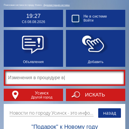
Поисковая система по городу Усинск.
Администрация системы
19:27
Не в системе
Войти
Сб 08.08.2026
Объявления
Добавить
Усинск
ИСКАТЬ
Другой город
Новости по городу Усинск
- это информация о событиях, мероприятиях и торгово-коммерческой деятельности города. Страницу наполняют платные и бесплатные объявления, имеющие функцию "поднятия вверх списка".
назад
"Подарок" к Новому году