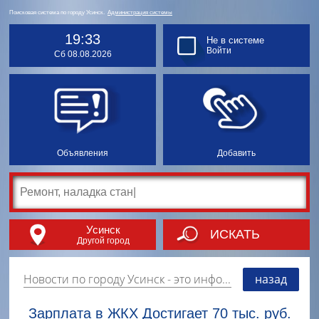
Поисковая система по городу Усинск.
Администрация системы
19:33
Не в системе
Войти
Сб 08.08.2026
Объявления
Добавить
Усинск
ИСКАТЬ
Другой город
Новости по городу Усинск
- это информация о событиях, мероприятиях и торгово-коммерческой деятельности города. Страницу наполняют платные и бесплатные объявления, имеющие функцию "поднятия вверх списка".
назад
Зарплата в ЖКХ Достигает 70 тыс. руб.