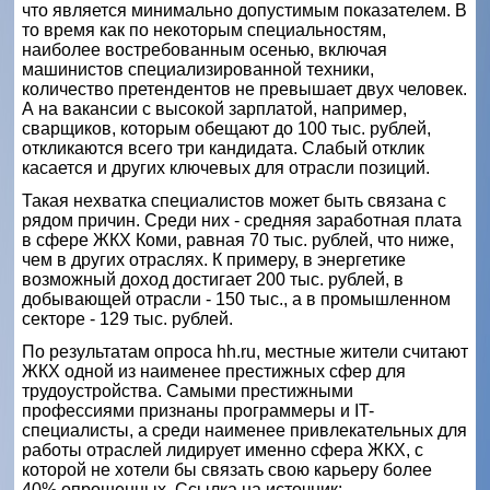
что является минимально допустимым показателем. В
то время как по некоторым специальностям,
наиболее востребованным осенью, включая
машинистов специализированной техники,
количество претендентов не превышает двух человек.
А на вакансии с высокой зарплатой, например,
сварщиков, которым обещают до 100 тыс. рублей,
откликаются всего три кандидата. Слабый отклик
касается и других ключевых для отрасли позиций.
Такая нехватка специалистов может быть связана с
рядом причин. Среди них - средняя заработная плата
в сфере ЖКХ Коми, равная 70 тыс. рублей, что ниже,
чем в других отраслях. К примеру, в энергетике
возможный доход достигает 200 тыс. рублей, в
добывающей отрасли - 150 тыс., а в промышленном
секторе - 129 тыс. рублей.
По результатам опроса hh.ru, местные жители считают
ЖКХ одной из наименее престижных сфер для
трудоустройства. Самыми престижными
профессиями признаны программеры и IT-
специалисты, а среди наименее привлекательных для
работы отраслей лидирует именно сфера ЖКХ, с
которой не хотели бы связать свою карьеру более
40% опрошенных. Ссылка на источник: