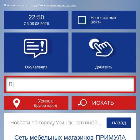
Поисковая система по городу Усинск.
Администрация системы
22:50
Не в системе
Войти
Сб 08.08.2026
Объявления
Добавить
Усинск
ИСКАТЬ
Другой город
Новости по городу Усинск
- это информация о событиях, мероприятиях и торгово-коммерческой деятельности города. Страницу наполняют платные и бесплатные объявления, имеющие функцию "поднятия вверх списка".
назад
Сеть мебельных магазинов ПРИМУЛА