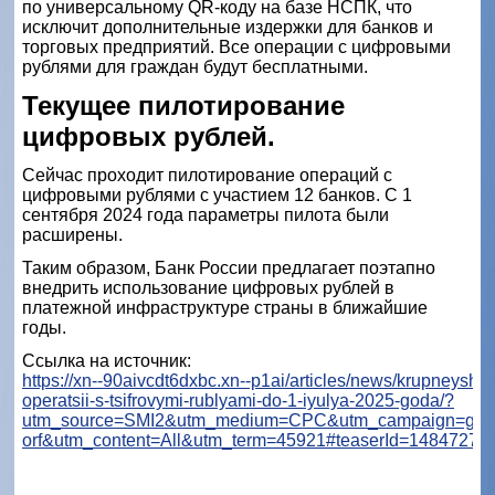
по универсальному QR-коду на базе НСПК, что
исключит дополнительные издержки для банков и
торговых предприятий. Все операции с цифровыми
рублями для граждан будут бесплатными.
Текущее пилотирование
цифровых рублей.
Сейчас проходит пилотирование операций с
цифровыми рублями с участием 12 банков. С 1
сентября 2024 года параметры пилота были
расширены.
Таким образом, Банк России предлагает поэтапно
внедрить использование цифровых рублей в
платежной инфраструктуре страны в ближайшие
годы.
Ссылка на источник:
https://xn--90aivcdt6dxbc.xn--p1ai/articles/news/krupneyshie
operatsii-s-tsifrovymi-rublyami-do-1-iyulya-2025-goda/?
utm_source=SMI2&utm_medium=CPC&utm_campaign=ga_s
orf&utm_content=All&utm_term=45921#teaserId=1484727