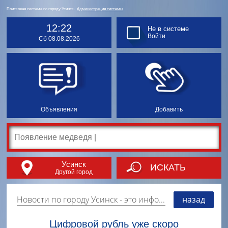
Поисковая система по городу Усинск.
Администрация системы
12:22
Не в системе
Войти
Сб 08.08.2026
Объявления
Добавить
Усинск
ИСКАТЬ
Другой город
Новости по городу Усинск
- это информация о событиях, мероприятиях и торгово-коммерческой деятельности города. Страницу наполняют платные и бесплатные объявления, имеющие функцию "поднятия вверх списка".
назад
Цифровой рубль уже скоро