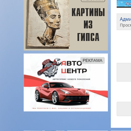
Адм
Прос