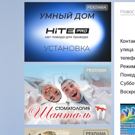
Новост
Контак
улица 
телефо
Режим
Понеде
Суббот
Воскре