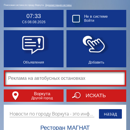
Поисковая система по городу Воркута.
Администрация системы
07:33
Не в системе
Войти
Сб 08.08.2026
Объявления
Добавить
Воркута
ИСКАТЬ
Другой город
Новости по городу Воркута
- это информация о событиях, мероприятиях и торгово-коммерческой деятельности города. Страницу наполняют платные и бесплатные объявления, имеющие функцию "поднятия вверх списка".
назад
Ресторан МАГНАТ