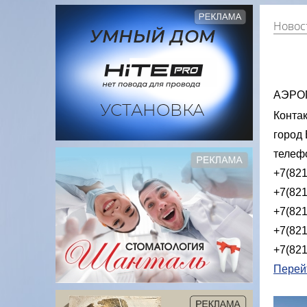
Новост
АЭРО
Контак
город 
телеф
+7(821
+7(821
+7(821
+7(821
+7(821
Перей