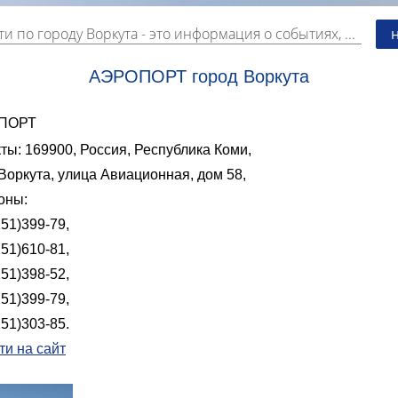
и по городу Воркута
- это информация о событиях, мероприятиях и торгово-коммерческой деятельности города. Страницу наполняют платные и бесплатные объявления, имеющие функцию "поднятия вверх списка".
АЭРОПОРТ город Воркута
ПОРТ
ты: 169900, Россия, Республика Коми,
Воркута, улица Авиационная, дом 58,
оны:
51)399-79,
51)610-81,
51)398-52,
51)399-79,
51)303-85.
ти на сайт