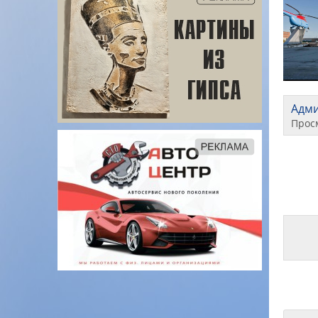
Адм
Прос