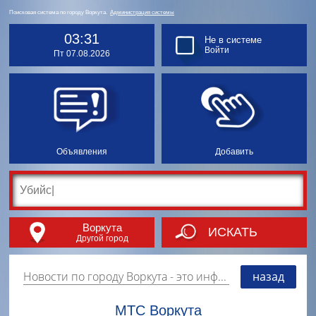
Поисковая система по городу Воркута.
Администрация системы
03:31
Не в системе
Войти
Пт 07.08.2026
Объявления
Добавить
Воркута
ИСКАТЬ
Другой город
Новости по городу Воркута
- это информация о событиях, мероприятиях и торгово-коммерческой деятельности города. Страницу наполняют платные и бесплатные объявления, имеющие функцию "поднятия вверх списка".
назад
МТС Воркута