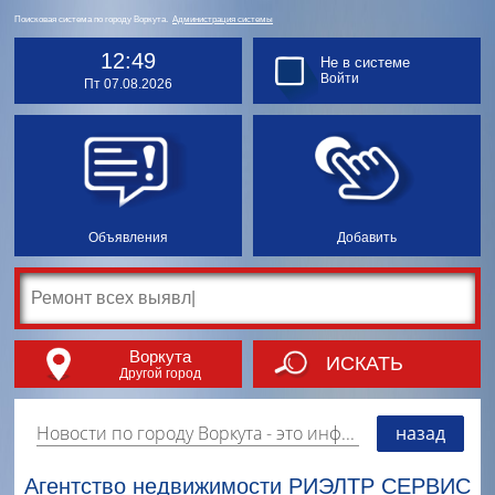
Поисковая система по городу Воркута.
Администрация системы
12:49
Не в системе
Войти
Пт 07.08.2026
Объявления
Добавить
Воркута
ИСКАТЬ
Другой город
Новости по городу Воркута
- это информация о событиях, мероприятиях и торгово-коммерческой деятельности города. Страницу наполняют платные и бесплатные объявления, имеющие функцию "поднятия вверх списка".
назад
Агентство недвижимости РИЭЛТР СЕРВИС