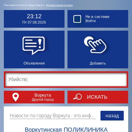
Поисковая система по городу Воркута.
Администрация системы
23:12
Не в системе
Войти
Пт 07.08.2026
Объявления
Добавить
Воркута
ИСКАТЬ
Другой город
Новости по городу Воркута
- это информация о событиях, мероприятиях и торгово-коммерческой деятельности города. Страницу наполняют платные и бесплатные объявления, имеющие функцию "поднятия вверх списка".
назад
Воркутинская ПОЛИКЛИНИКА