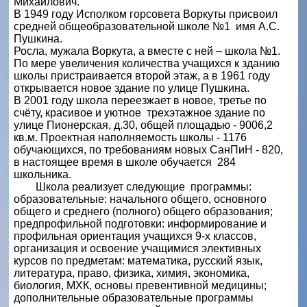
Михайлович.
В 1949 году Исполком горсовета Воркуты присвоил
средней общеобразовательной школе №1 имя А.С.
Пушкина.
Росла, мужала Воркута, а вместе с ней – школа №1.
По мере увеличения количества учащихся к зданию
школы пристраивается второй этаж, а в 1961 году
открывается новое здание по улице Пушкина.
В 2001 году школа переезжает в новое, третье по
счёту, красивое и уютное трехэтажное здание по
улице Пионерская, д.30, общей площадью - 9006,2
кв.м. Проектная наполняемость школы - 1176
обучающихся, по требованиям новых СанПиН - 820,
в настоящее время в школе обучается 284
школьника.
Школа реализует следующие программы:
образовательные: начального общего, основного
общего и среднего (полного) общего образования;
предпрофильной подготовки: информирование и
профильная ориентация учащихся 9-х классов,
организация и освоение учащимися элективных
курсов по предметам: математика, русский язык,
литература, право, физика, химия, экономика,
биология, МХК, основы превентивной медицины;
дополнительные образовательные программы