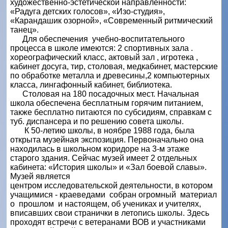
художественно-эстетической направленности:
«Радуга детских голосов», «Изо-студия»,
«Карандашик озорной», «Современный ритмический
танец».
Для обеспечения учебно-воспитательного
процесса в школе имеются: 2 спортивных зала .
хореографический класс, актовый зал , игротека ,
кабинет досуга, тир, столовая, медкабинет, мастерские
по обработке металла и древесины,2 компьютерных
класса, лингафонный кабинет, библиотека.
Столовая на 180 посадочных мест. Начальная
школа обеспечена бесплатным горячим питанием,
также бесплатно питаются по субсидиям, справкам с
туб. диспансера и по решению совета школы.
К 50-летию школы, в ноябре 1988 года, была
открыта музейная экспозиция. Первоначально она
находилась в школьном коридоре на 3-м этаже
старого здания. Сейчас музей имеет 2 отдельных
кабинета: «История школы» и «Зал боевой славы».
Музей является
центром исследовательской деятельности, в котором
учащимися - краеведами собран огромный материал
о прошлом и настоящем, об учениках и учителях,
вписавших свои странички в летопись школы. Здесь
проходят встречи с ветеранами ВОВ и участниками