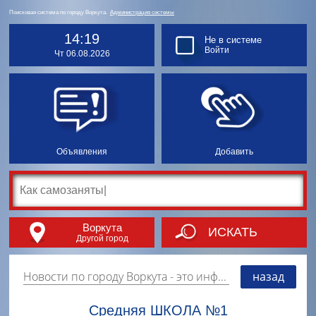
Поисковая система по городу Воркута.
Администрация системы
14:19
Не в системе
Войти
Чт 06.08.2026
Объявления
Добавить
Воркута
ИСКАТЬ
Другой город
Новости по городу Воркута
- это информация о событиях, мероприятиях и торгово-коммерческой деятельности города. Страницу наполняют платные и бесплатные объявления, имеющие функцию "поднятия вверх списка".
назад
Средняя ШКОЛА №1