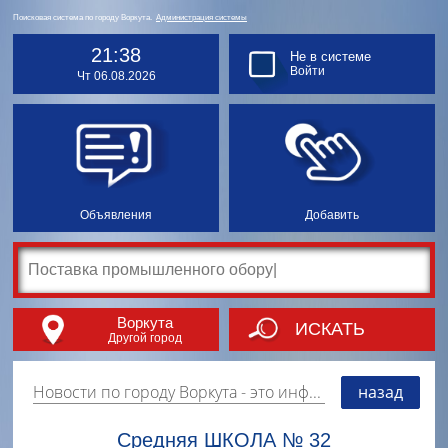
Поисковая система по городу Воркута.
Администрация системы
21:38
Не в системе
Войти
Чт 06.08.2026
Объявления
Добавить
Воркута
ИСКАТЬ
Другой город
Новости по городу Воркута
- это информация о событиях, мероприятиях и торгово-коммерческой деятельности города. Страницу наполняют платные и бесплатные объявления, имеющие функцию "поднятия вверх списка".
назад
Средняя ШКОЛА № 32