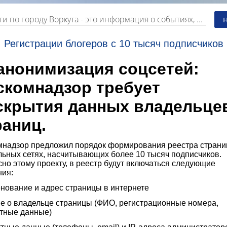
и по городу Воркута
- это информация о событиях, мероприятиях и торгово-коммерческой деятельности города. Страницу наполняют платные и бесплатные объявления, имеющие функцию "поднятия вверх списка".
Регистрации блогеров с 10 тысяч подписчиков
анонимизация соцсетей:
скомнадзор требует
скрытия данных владельце
раниц.
мнадзор предложил порядок формирования реестра страни
льных сетях, насчитывающих более 10 тысяч подписчиков.
но этому проекту, в реестр будут включаться следующие
ния:
нование и адрес страницы в интернете
е о владельце страницы (ФИО, регистрационные номера,
ктные данные)