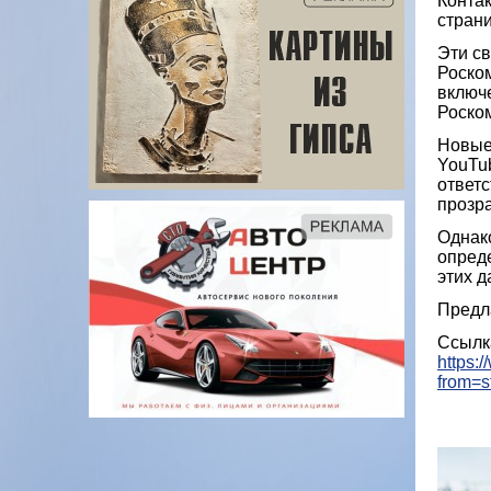
Контак
стран
Эти с
Роском
включ
Роско
Новые 
YouTub
ответ
прозр
Однако
опред
этих д
Предла
Ссылк
https:
from=