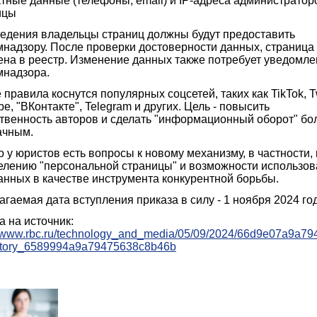
тные данные (телефоны, email) и IP-адреса администратор
ицы
ведения владельцы страниц должны будут предоставить
надзору. После проверки достоверности данных, страница 
ена в реестр. Изменение данных также потребует уведомл
мнадзора.
правила коснутся популярных соцсетей, таких как TikTok, Tw
e, "ВКонтакте", Telegram и других. Цель - повысить
ственность авторов и сделать "информационный оборот" бо
ачным.
 у юристов есть вопросы к новому механизму, в частности, 
елению "персональной страницы" и возможности использо
анных в качестве инструмента конкурентной борьбы.
гаемая дата вступления приказа в силу - 1 ноября 2024 го
а на источник:
//www.rbc.ru/technology_and_media/05/09/2024/66d9e07a9a7
story_6589994a9a79475638c8b46b