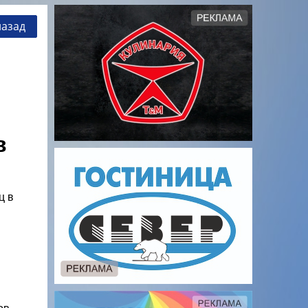
назад
в
ц в