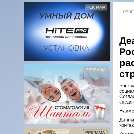
Новост
Де
Ро
ра
ст
Роско
социа
Соглас
сведе
Наиме
Данны
конта