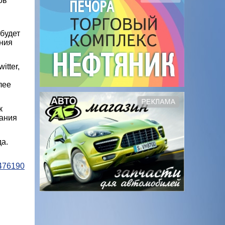
ов
будет
ения
itter,
лее
к
вания
да.
94761908bbe1a?