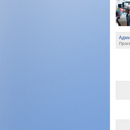
Адм
Прос