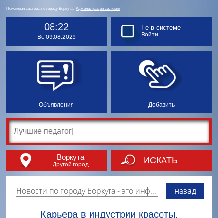
Поисковая система по городу Воркута.
Администрация системы
08:22
Не в системе
Войти
Вс 09.08.2026
Объявления
Добавить
Воркута
ИСКАТЬ
Другой город
Новости по городу Воркута
- это информация о событиях, мероприятиях и торгово-коммерческой деятельности города. Страницу наполняют платные и бесплатные объявления, имеющие функцию "поднятия вверх списка".
назад
Карьера в индустрии красоты.