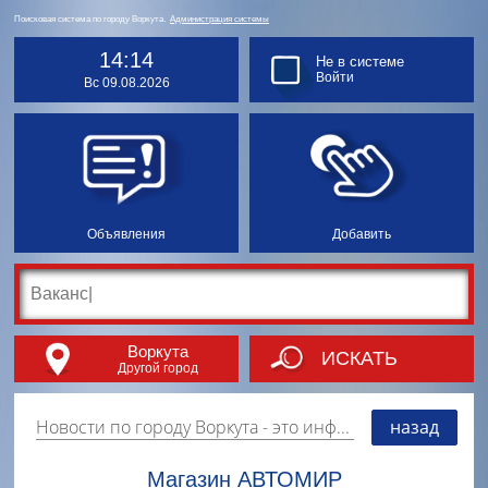
Поисковая система по городу Воркута.
Администрация системы
14:14
Не в системе
Войти
Вс 09.08.2026
Объявления
Добавить
Воркута
ИСКАТЬ
Другой город
Новости по городу Воркута
- это информация о событиях, мероприятиях и торгово-коммерческой деятельности города. Страницу наполняют платные и бесплатные объявления, имеющие функцию "поднятия вверх списка".
назад
Магазин АВТОМИР