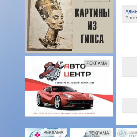
Адм
Прос