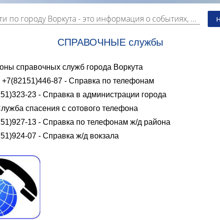
и по городу Воркута
- это информация о событиях, мероприятиях и торгово-коммерческой деятельности города. Страницу наполняют платные и бесплатные объявления, имеющие функцию "поднятия вверх списка".
СПРАВОЧНЫЕ службы
оны справочных служб города Воркута
 +7(82151)446-87 - Справка по телефонам
51)323-23 - Справка в администрации города
Служба спасения с сотового телефона
51)927-13 - Справка по телефонам ж/д района
51)924-07 - Справка ж/д вокзала