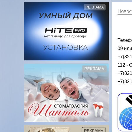
Новост
Телеф
09 или
+7(821
112 - 
+7(821
+7(821