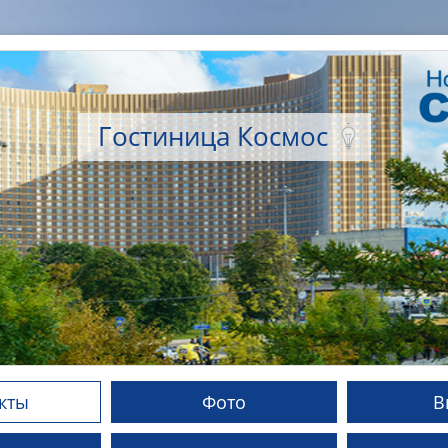
Гостиница Космос
кты
Фото
В